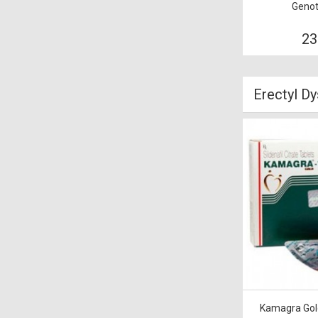
Genot
23
Erectyl D
Kamagra Gold