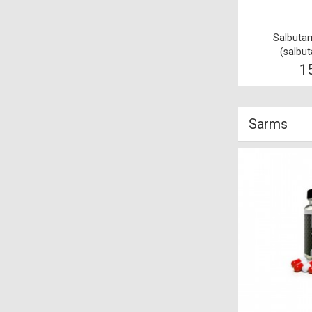
Salbuta
(salbut
1
Sarms