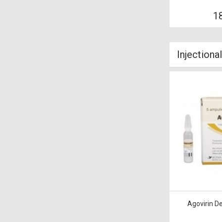
1
Injectiona
Agovirin D