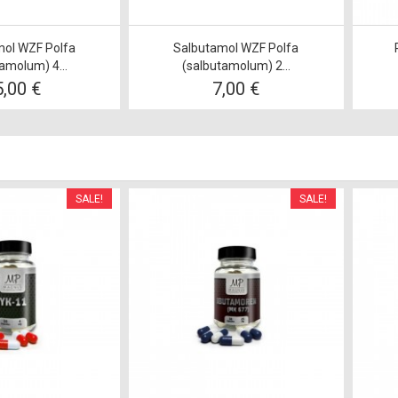
mol WZF Polfa
Salbutamol WZF Polfa
amolum) 4...
(salbutamolum) 2...
5,00 €
7,00 €
SALE!
SALE!