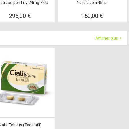
trope pen Lilly 24mg 72IU
Norditropin 45i.u.
295,00 €
150,00 €
Afficher plus
ialis Tablets (Tadalafil)