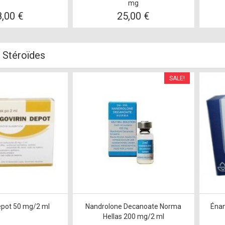
mg
8,00 €
25,00 €
l Stéroïdes
SALE!
epot 50 mg/2 ml
Nandrolone Decanoate Norma
Énan
Hellas 200 mg/2 ml