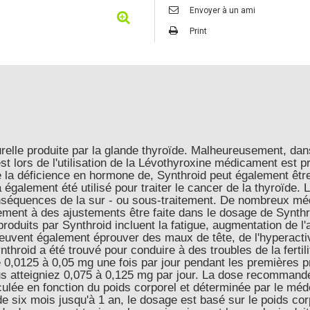
Envoyer à un ami
Print
elle produite par la glande thyroïde. Malheureusement, dans
t lors de l'utilisation de la Lévothyroxine médicament est 
a déficience en hormone de, Synthroid peut également être ut
galement été utilisé pour traiter le cancer de la thyroïde. L
onséquences de la sur - ou sous-traitement. De nombreux mé
ement à des ajustements être faite dans le dosage de Synth
duits par Synthroid incluent la fatigue, augmentation de l'ap
euvent également éprouver des maux de tête, de l'hyperactivité,
nthroid a été trouvé pour conduire à des troubles de la fert
e 0,0125 à 0,05 mg une fois par jour pendant les premières 
s atteigniez 0,075 à 0,125 mg par jour. La dose recommand
culée en fonction du poids corporel et déterminée par le méd
 de six mois jusqu'à 1 an, le dosage est basé sur le poids 