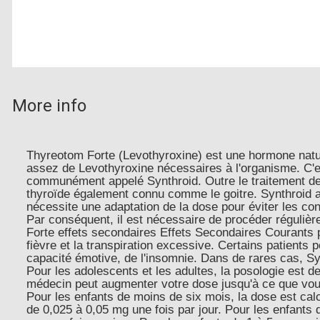
More info
Thyreotom Forte (Levothyroxine) est une hormone natur
assez de Levothyroxine nécessaires à l'organisme. C'es
communément appelé Synthroid. Outre le traitement de l
thyroïde également connu comme le goitre. Synthroid a é
nécessite une adaptation de la dose pour éviter les c
Par conséquent, il est nécessaire de procéder régulièr
Forte effets secondaires Effets Secondaires Courants pro
fièvre et la transpiration excessive. Certains patients p
capacité émotive, de l'insomnie. Dans de rares cas, Sy
Pour les adolescents et les adultes, la posologie est d
médecin peut augmenter votre dose jusqu'à ce que vou
Pour les enfants de moins de six mois, la dose est cal
de 0,025 à 0,05 mg une fois par jour. Pour les enfants