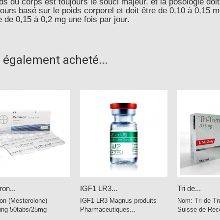
ds du corps est toujours le souci majeur, et la posologie doit
jours basé sur le poids corporel et doit être de 0,10 à 0,15 
 de 0,15 à 0,2 mg une fois par jour.
t également acheté...
ron...
IGF1 LR3...
Tri de...
ron (Mesterolone)
IGF1 LR3 Magnus produits
Nom: Tri de Tr
ing 50tabs/25mg
Pharmaceutiques...
Suisse de Reco