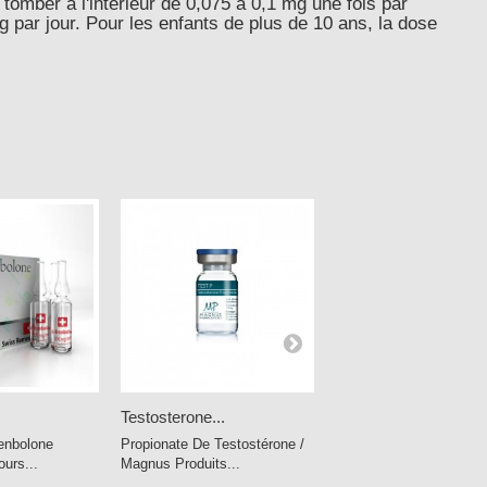
 tomber à l'intérieur de 0,075 à 0,1 mg une fois par
mg par jour. Pour les enfants de plus de 10 ans, la dose
Testosterone...
Oxandrolone...
enbolone
Propionate De Testostérone /
Oxandrolone 10mg Mag
urs...
Magnus Produits...
Pharmaceuticals...