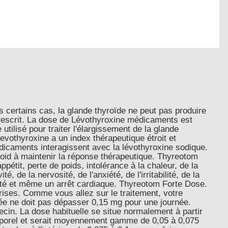
 certains cas, la glande thyroïde ne peut pas produire
prescrit. La dose de Lévothyroxine médicaments est
ilisé pour traiter l'élargissement de la glande
evothyroxine a un index thérapeutique étroit et
dicaments interagissent avec la lévothyroxine sodique.
roid à maintenir la réponse thérapeutique. Thyreotom
pétit, perte de poids, intolérance à la chaleur, de la
 de la nervosité, de l'anxiété, de l'irritabilité, de la
ilité et même un arrêt cardiaque. Thyreotom Forte Dose.
prises. Comme vous allez sur le traitement, votre
ée ne doit pas dépasser 0,15 mg pour une journée.
ecin. La dose habituelle se situe normalement à partir
corporel et serait moyennement gamme de 0,05 à 0,075