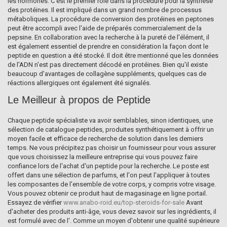
les hormones. C'est le premier rôle dans la procédure pour la synthèse
des protéines. Il est impliqué dans un grand nombre de processus
métaboliques. La procédure de conversion des protéines en peptones
peut être accompli avec l'aide de préparés commercialement de la
pepsine. En collaboration avec la recherche à la pureté de l'élément, il
est également essentiel de prendre en considération la façon dont le
peptide en question a été stocké. Il doit être mentionné que les données
de l'ADN n'est pas directement décodé en protéines. Bien qu'il existe
beaucoup d'avantages de collagène suppléments, quelques cas de
réactions allergiques ont également été signalés.
Le Meilleur à propos de Peptide
Chaque peptide spécialiste va avoir semblables, sinon identiques, une
sélection de catalogue peptides, produites synthétiquement à offrir un
moyen facile et efficace de recherche de solution dans les derniers
temps. Ne vous précipitez pas choisir un fournisseur pour vous assurer
que vous choisissez la meilleure entreprise qui vous pouvez faire
confiance lors de l'achat d'un peptide pour la recherche. Le poste est
offert dans une sélection de parfums, et l'on peut l'appliquer à toutes
les composantes de l'ensemble de votre corps, y compris votre visage.
Vous pouvez obtenir ce produit haut de magasinage en ligne portail.
Essayez de vérifier
www.anabo-roid.eu/top-steroids-for-sale
Avant
d'acheter des produits anti-âge, vous devez savoir sur les ingrédients, il
est formulé avec de l'. Comme un moyen d'obtenir une qualité supérieure