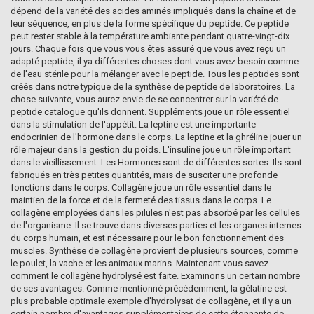
dépend de la variété des acides aminés impliqués dans la chaîne et de
leur séquence, en plus de la forme spécifique du peptide. Ce peptide
peut rester stable à la température ambiante pendant quatre-vingt-dix
jours. Chaque fois que vous vous êtes assuré que vous avez reçu un
adapté peptide, il ya différentes choses dont vous avez besoin comme
de l'eau stérile pour la mélanger avec le peptide. Tous les peptides sont
créés dans notre typique de la synthèse de peptide de laboratoires. La
chose suivante, vous aurez envie de se concentrer sur la variété de
peptide catalogue qu'ils donnent. Suppléments joue un rôle essentiel
dans la stimulation de l'appétit. La leptine est une importante
endocrinien de l'hormone dans le corps. La leptine et la ghréline jouer un
rôle majeur dans la gestion du poids. L'insuline joue un rôle important
dans le vieillissement. Les Hormones sont de différentes sortes. Ils sont
fabriqués en très petites quantités, mais de susciter une profonde
fonctions dans le corps. Collagène joue un rôle essentiel dans le
maintien de la force et de la fermeté des tissus dans le corps. Le
collagène employées dans les pilules n'est pas absorbé par les cellules
de l'organisme. Il se trouve dans diverses parties et les organes internes
du corps humain, et est nécessaire pour le bon fonctionnement des
muscles. Synthèse de collagène provient de plusieurs sources, comme
le poulet, la vache et les animaux marins. Maintenant vous savez
comment le collagène hydrolysé est faite. Examinons un certain nombre
de ses avantages. Comme mentionné précédemment, la gélatine est
plus probable optimale exemple d'hydrolysat de collagène, et il y a un
certain nombre d'avantages supplémentaires de cette étonnante de