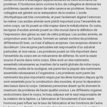
protéines. Il fonctionne alors comme la bio de collagène et diminue les
problèmes causés en raison de cette carence en protéines. Nouveau
collagène est généré via la restauration de la routine. L'acide
chlorhydrique est très concentrée, et peut facilement digérer l'estomac
lui-même. Les acides aminés sont plutôt important pour l'ensemble de
notre corps, car ils jouent un rôle majeur dans le métabolisme. En outre,
les types d'acides aminés jouent un rôle crucial dans la définition de
l'expression des gènes au sein de cette pratique. Les acides aminés, en
conjonction avec de l'azote, forment un certain nombre de protéines
différentes.Eh bien, ce n'est d'ailleurs enzymes. Ces enzymes obtenir le
duodénum. Une enzyme particulière est responsable d'un substrat
particulier, et vice-versa. Les protéines jouent un rôle important dans
l'ensemble du corps est un mécanisme de défense. Ils sont la seule
source d'azote dans notre corps. Elles sont un des nutriments
essentiels nécessaires au maintien de la santé globale de notre corps.
Protéines, inutile de le souligner, est parmi les la plupart des nutriments
essentiels nécessaires à l'organisme. Les protéines sont parmi les
nutriments les plus importants requis par les êtres humains depuis qu'ils
sont essentiels pour la construction des muscles, et pour la réparation
des tissus dans le corps. Certaines personnes disent qu'ils donnent le
maximum de protéines de haute qualité connus. Les différents organes
endocriniens dans le corps, le tissu adipeux est le seul responsable de
la création de la leptine. La fabrication et l'écoulement d'une seule
hormone peut influer sur le taux de fabrication et les fonctions de l'autre