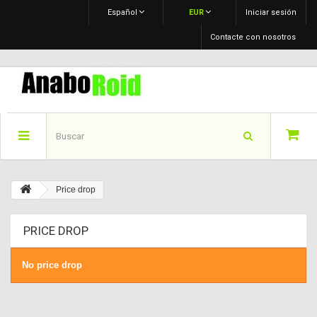
Español
EUR
Iniciar sesión
Contacte con nosotros
Price drop
PRICE DROP
No price drop