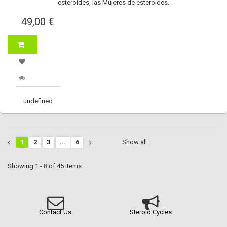
esteroides, las Mujeres de esteroides.
49,00 €
undefined
1
2
3
...
6
Show all
Showing 1 - 8 of 45 items
Contact Us
Steroid Cycles